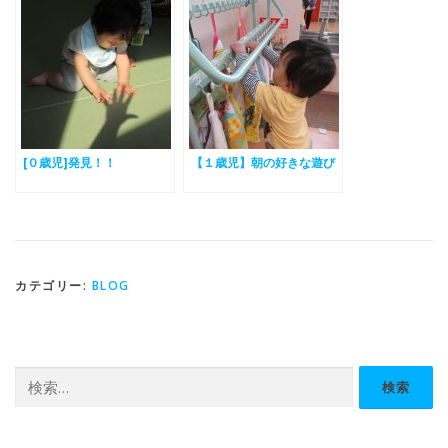
[０歳児]発見！！
【１歳児】朝の好きな遊び
カテゴリー:
BLOG
検
索: