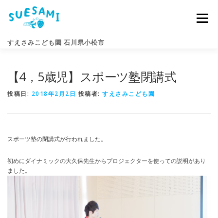
コ
ン
メニュー
テ
ン
すえさみこども園 石川県小松市
ツ
へ
ス
【4，5歳児】スポーツ塾閉講式
キ
園のこと
すえさみライフ
入園案内
ニュース
ッ
プ
投稿日:
2018年2月2日
投稿者:
すえさみこども園
アクセス
お問い合わせ
スポーツ塾の閉講式が行われました。
初めにダイナミックの大久保先生からプロジェクターを使っての説明があり
ました。