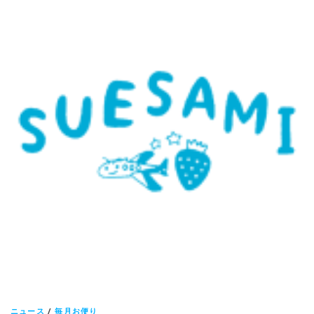
ニュース
/
毎月お便り