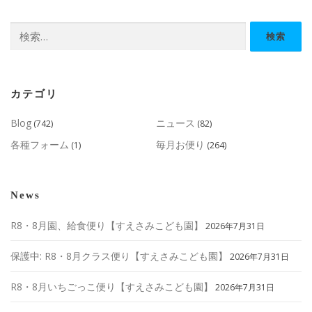
ー
検
シ
索:
ョ
ン
カテゴリ
Blog
ニュース
(742)
(82)
各種フォーム
毎月お便り
(1)
(264)
News
R8・8月園、給食便り【すえさみこども園】
2026年7月31日
保護中: R8・8月クラス便り【すえさみこども園】
2026年7月31日
R8・8月いちごっこ便り【すえさみこども園】
2026年7月31日