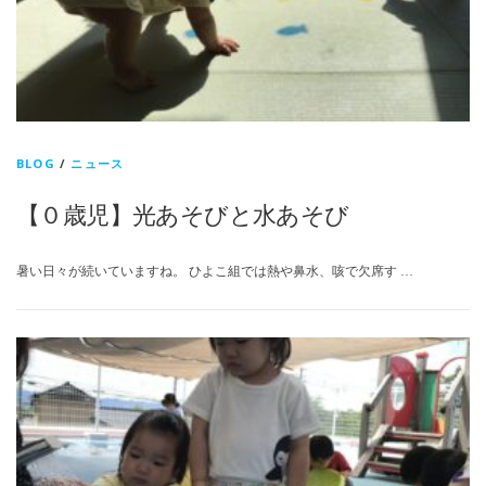
BLOG
/
ニュース
【０歳児】光あそびと水あそび
暑い日々が続いていますね。 ひよこ組では熱や鼻水、咳で欠席す …