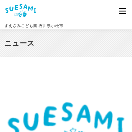
コ
ン
メニュー
テ
ン
すえさみこども園 石川県小松市
ツ
へ
ス
ニュース
キ
園のこと
すえさみライフ
入園案内
ニュース
ッ
プ
アクセス
お問い合わせ