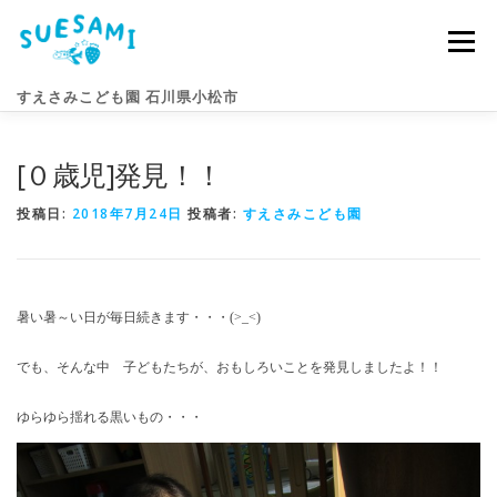
コ
ン
メニュー
テ
ン
すえさみこども園 石川県小松市
ツ
へ
ス
[０歳児]発見！！
キ
園のこと
すえさみライフ
入園案内
ニュース
ッ
プ
投稿日:
2018年7月24日
投稿者:
すえさみこども園
アクセス
お問い合わせ
暑い暑～い日が毎日続きます・・・(>_<)
でも、そんな中 子どもたちが、おもしろいことを発見しましたよ！！
ゆらゆら揺れる黒いもの・・・