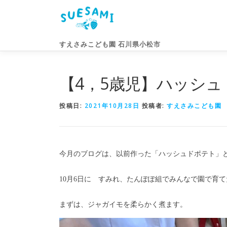
コ
ン
テ
ン
すえさみこども園 石川県小松市
ツ
へ
ス
【4，5歳児】ハッシュ
キ
ッ
投稿日:
2021年10月28日
投稿者:
すえさみこども園
プ
今月のブログは、以前作った「ハッシュドポテト」
10月6日に すみれ、たんぽぽ組でみんなで園で育
まずは、ジャガイモを柔らかく煮ます。