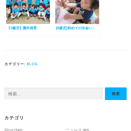
【3歳児】園外保育
[0歳児]初めての出会い♪
カテゴリー:
BLOG
検
索:
カテゴリ
Blog
ニュース
(742)
(82)