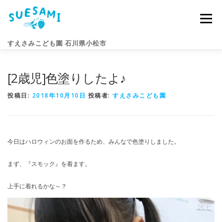
コ
ン
メニュー
テ
ン
すえさみこども園 石川県小松市
ツ
へ
ス
[2歳児]色塗りしたよ♪
キ
園のこと
すえさみライフ
入園案内
ニュース
ッ
プ
投稿日:
2018年10月10日
投稿者:
すえさみこども園
アクセス
お問い合わせ
今日はハロウィンのお面を作るため、みんなで色塗りしました。
まず、『スモック』を着ます。
上手に着れるかな～？