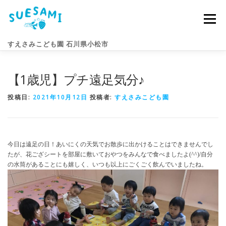
コ
ン
メニュー
テ
ン
すえさみこども園 石川県小松市
ツ
へ
ス
【1歳児】プチ遠足気分♪
キ
園のこと
すえさみライフ
入園案内
ニュース
ッ
プ
投稿日:
2021年10月12日
投稿者:
すえさみこども園
アクセス
お問い合わせ
今日は遠足の日！あいにくの天気でお散歩に出かけることはできませんでし
たが、花ござシートを部屋に敷いておやつをみんなで食べましたよ(^^)/自分
の水筒があることにも嬉しく、いつも以上にごくごく飲んでいましたね。