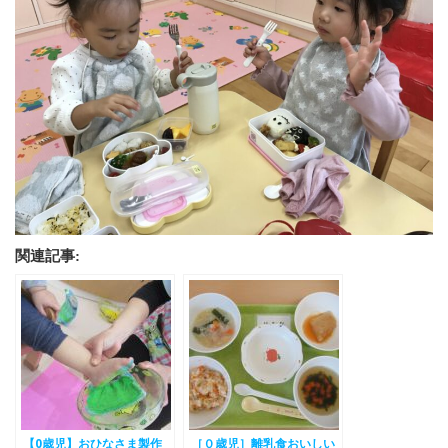
関連記事:
【0歳児】おひなさま製作
［０歳児］離乳食おいしい