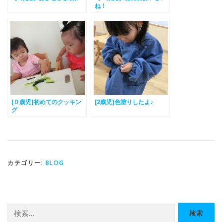
ね！
[０歳児]初めてのクッキン
[2歳児]色塗りしたよ♪
グ
カテゴリー:
BLOG
検
索: