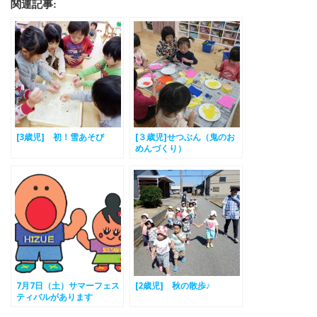
関連記事:
[3歳児] 初！雪あそび
[３歳児]せつぶん（鬼のお
めんづくり）
7月7日（土）サマーフェス
[2歳児] 秋の散歩♪
ティバルがあります