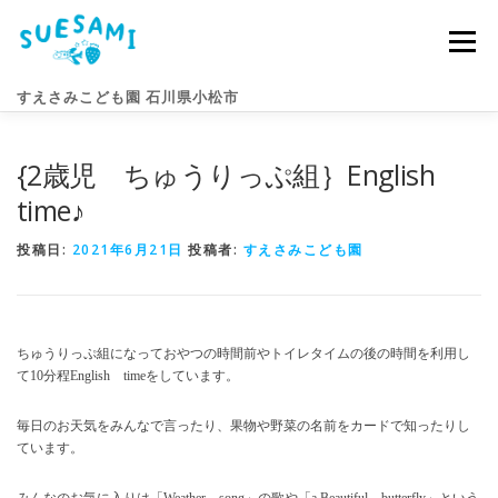
コ
ン
メニュー
テ
ン
すえさみこども園 石川県小松市
ツ
へ
ス
{2歳児 ちゅうりっぷ組｝English
キ
園のこと
すえさみライフ
入園案内
ニュース
ッ
time♪
プ
投稿日:
2021年6月21日
投稿者:
すえさみこども園
アクセス
お問い合わせ
ちゅうりっぷ組になっておやつの時間前やトイレタイムの後の時間を利用し
て10分程English timeをしています。
毎日のお天気をみんなで言ったり、果物や野菜の名前をカードで知ったりし
ています。
みんなのお気に入りは「Weather song」の歌や「a Beautiful butterfly」という