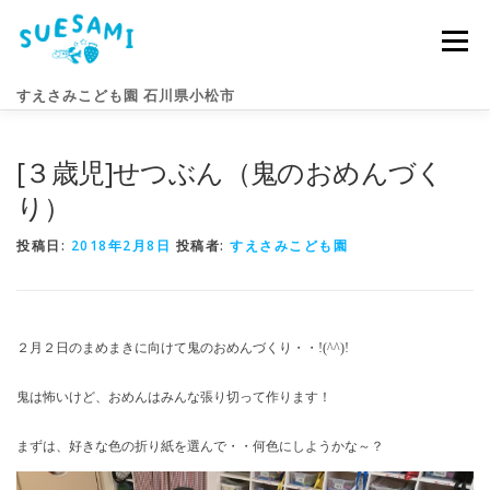
コ
ン
メニュー
テ
ン
すえさみこども園 石川県小松市
ツ
へ
ス
[３歳児]せつぶん（鬼のおめんづく
キ
園のこと
すえさみライフ
入園案内
ニュース
ッ
り）
プ
投稿日:
2018年2月8日
投稿者:
すえさみこども園
アクセス
お問い合わせ
２月２日のまめまきに向けて鬼のおめんづくり・・!(^^)!
鬼は怖いけど、おめんはみんな張り切って作ります！
まずは、好きな色の折り紙を選んで・・何色にしようかな～？