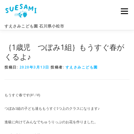
コ
ン
メニュー
テ
ン
すえさみこども園 石川県小松市
ツ
へ
ス
｛1歳児 つぼみ1組｝もうすぐ春が
キ
園のこと
すえさみライフ
入園案内
ニュース
ッ
くるよ♪
プ
投稿日:
2020年3月13日
投稿者:
すえさみこども園
アクセス
お問い合わせ
もうすぐ春です(#^.^#)
つぼみ1組の子ども達ももうすぐ1つ上のクラスになります♪
進級に向けてみんなでちゅうりっぷのお花を作りました。