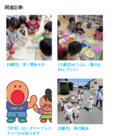
関連記事:
[3歳児] 初！雪あそび
[３歳児]せつぶん（鬼のお
めんづくり）
7月7日（土）サマーフェス
[2歳児] 秋の散歩♪
ティバルがあります