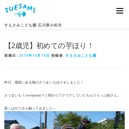
コ
ン
メニュー
テ
ン
すえさみこども園 石川県小松市
ツ
へ
ス
【2歳児】初めての芋ほり！
キ
園のこと
すえさみライフ
入園案内
ニュース
ッ
プ
投稿日:
2019年10月10日
投稿者:
すえさみこども園
アクセス
お問い合わせ
昨日、園庭にある畑のさつまいもほりをしました！
さつまいも？sweetpotato？と朝からワクワクしていたちゅうりっぷ組さん。
葉っぱやつるも触ってみました～