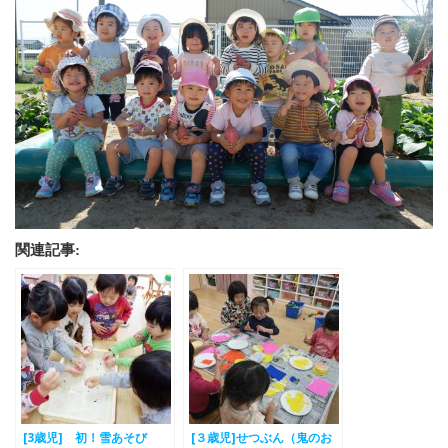
関連記事:
[3歳児] 初！雪あそび
[３歳児]せつぶん（鬼のお