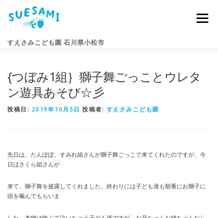
コ
ン
メニュー
テ
ン
すえさみこども園 石川県小松市
ツ
へ
ス
{つぼみ1組｝獅子舞ごっことウレタ
キ
園のこと
すえさみライフ
入園案内
ニュース
ッ
ン遊具あそび☆彡
プ
投稿日:
2019年10月5日
投稿者:
すえさみこども園
アクセス
お問い合わせ
先日は、たんぽぽ、すみれ組さんが獅子舞ごっこで来てくれたのですが、今
日はさくら組さんが
来て、獅子舞を披露してくれました。終わりには子ども達も順番にお獅子に
頭を噛んでもらいま
した。本物は怖くて泣いちゃう子ども達ですが、お兄ちゃんお姉ちゃんなら