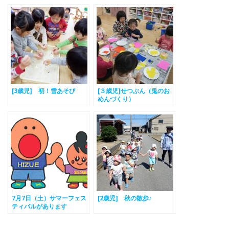
[3歳児] 初！雪あそび
[３歳児]せつぶん（鬼のお
めんづくり）
7月7日（土）サマーフェス
[2歳児] 秋の散歩♪
ティバルがあります