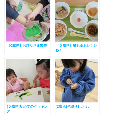
【0歳児】おひなさま製作
［０歳児］離乳食おいしい
ね！
[０歳児]初めてのクッキン
[2歳児]色塗りしたよ♪
グ