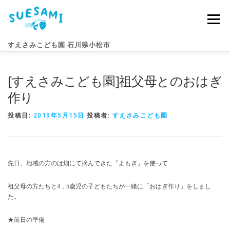
コ
ン
メニュー
テ
ン
すえさみこども園 石川県小松市
ツ
へ
ス
[すえさみこども園]祖父母とのおはぎ
キ
園のこと
すえさみライフ
入園案内
ニュース
ッ
作り
プ
投稿日:
2019年5月15日
投稿者:
すえさみこども園
アクセス
お問い合わせ
先日、地域の方のは畑にて摘んできた「よもぎ」を使って
祖父母の方たちと4，5歳児の子どもたちが一緒に「おはぎ作り」をしまし
た。
★前日の準備