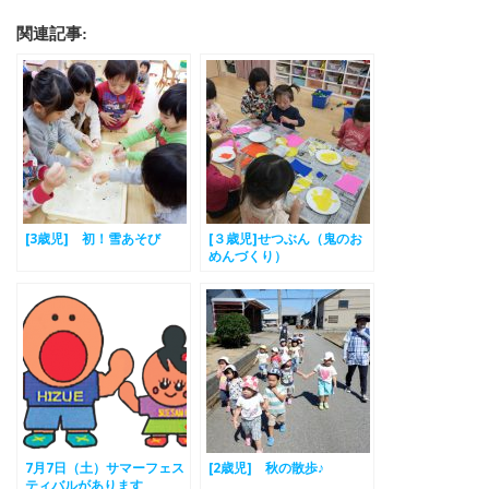
関連記事:
[3歳児] 初！雪あそび
[３歳児]せつぶん（鬼のお
めんづくり）
7月7日（土）サマーフェス
[2歳児] 秋の散歩♪
ティバルがあります