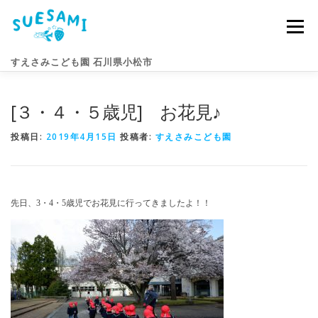
コ
ン
メニュー
テ
ン
すえさみこども園 石川県小松市
ツ
へ
ス
[３・４・５歳児] お花見♪
キ
園のこと
すえさみライフ
入園案内
ニュース
ッ
プ
投稿日:
2019年4月15日
投稿者:
すえさみこども園
アクセス
お問い合わせ
先日、3・4・5歳児でお花見に行ってきましたよ！！