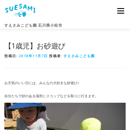
コ
ン
メニュー
テ
ン
すえさみこども園 石川県小松市
ツ
へ
ス
【1歳児】お砂遊び
キ
園のこと
すえさみライフ
入園案内
ニュース
ッ
プ
投稿日:
2018年11月7日
投稿者:
すえさみこども園
アクセス
お問い合わせ
お天気のいい日には、みんなの大好きな砂遊び♪
自分たちで砂のある場所にスコップなどを取りに行きます。