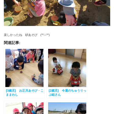
楽しかったね 砂あそび (*^-^*)
関連記事:
[3歳児] お正月あそび・こ
[2歳児] 今週のちゅうりっ
ままわし
ぷ組さん