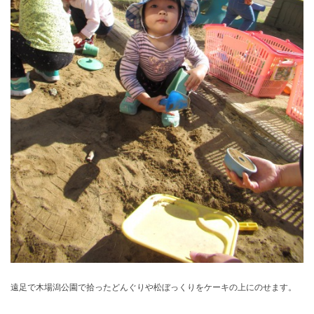
遠足で木場潟公園で拾ったどんぐりや松ぼっくりをケーキの上にのせます。