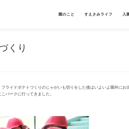
園のこと
すえさみライフ
入
出づくり
。フライドポテトづくりのじゃがいも切りをした後はいよいよ園外にお
にこパークに行ってきました。
！