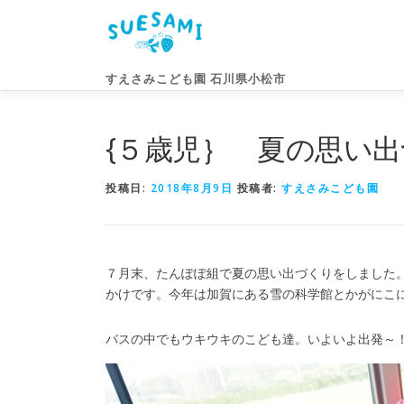
コ
ン
テ
ン
すえさみこども園 石川県小松市
ツ
へ
ス
{５歳児｝ 夏の思い
キ
ッ
投稿日:
2018年8月9日
投稿者:
すえさみこども園
プ
７月末、たんぽぽ組で夏の思い出づくりをしました
かけです。今年は加賀にある雪の科学館とかがにこ
バスの中でもウキウキのこども達。いよいよ出発～