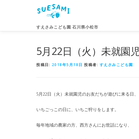
コ
ン
テ
ン
すえさみこども園 石川県小松市
ツ
へ
ス
5月22日（火）未就園
キ
ッ
投稿日:
2018年5月18日
投稿者:
すえさみこども園
プ
5月22日（火）未就園児のお友だちが遊びに来る日、
いちごっこの日に、いちご狩りをします。
毎年地域の農家の方、西方さんにお世話になり、