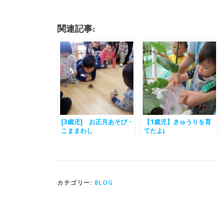
関連記事:
[3歳児] お正月あそび・
【1歳児】きゅうりを育
こままわし
てたよ¡
カテゴリー:
BLOG