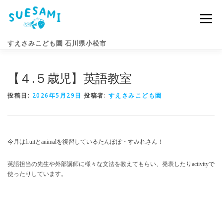
コ
ン
メニュー
テ
ン
すえさみこども園 石川県小松市
ツ
へ
ス
【４.５歳児】英語教室
キ
園のこと
すえさみライフ
入園案内
ニュース
ッ
プ
投稿日:
2026年5月29日
投稿者:
すえさみこども園
アクセス
お問い合わせ
今月はfruitとanimalを復習しているたんぽぽ・すみれさん！
英語担当の先生や外部講師に様々な文法を教えてもらい、発表したりactivityで
使ったりしています。