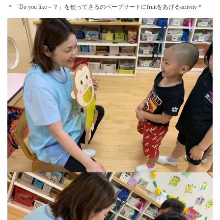
＊「Do you like～？」を使ってさるのペープサートにfruitをあげるactivity＊