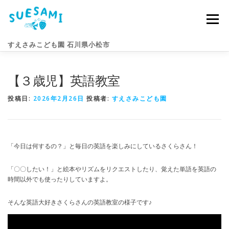
コ
ン
メニュー
テ
ン
すえさみこども園 石川県小松市
ツ
へ
ス
【３歳児】英語教室
キ
園のこと
すえさみライフ
入園案内
ニュース
ッ
プ
投稿日:
2026年2月26日
投稿者:
すえさみこども園
アクセス
お問い合わせ
「今日は何するの？」と毎日の英語を楽しみにしているさくらさん！
「〇〇したい！」と絵本やリズムをリクエストしたり、覚えた単語を英語の
時間以外でも使ったりしていますよ。
そんな英語大好きさくらさんの英語教室の様子です♪