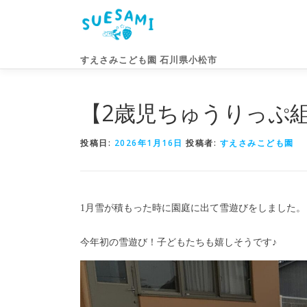
コ
ン
テ
ン
すえさみこども園 石川県小松市
ツ
へ
ス
【2歳児ちゅうりっぷ
キ
ッ
投稿日:
2026年1月16日
投稿者:
すえさみこども園
プ
1月雪が積もった時に園庭に出て雪遊びをしました。
今年初の雪遊び！子どもたちも嬉しそうです♪