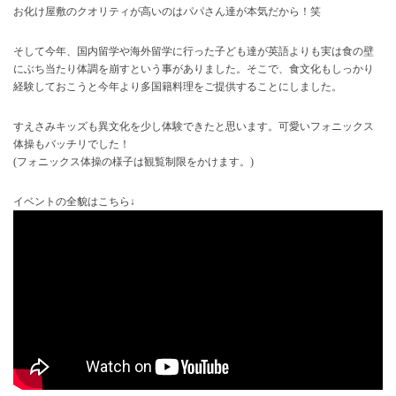
お化け屋敷のクオリティが高いのはパパさん達が本気だから！笑
そして今年、国内留学や海外留学に行った子ども達が英語よりも実は食の壁
にぶち当たり体調を崩すという事がありました。そこで、食文化もしっかり
経験しておこうと今年より多国籍料理をご提供することにしました。
すえさみキッズも異文化を少し体験できたと思います。可愛いフォニックス
体操もバッチリでした！
(フォニックス体操の様子は観覧制限をかけます。)
イベントの全貌はこちら↓