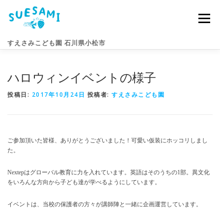
コ
ン
メニュー
テ
ン
すえさみこども園 石川県小松市
ツ
へ
ス
ハロウィンイベントの様子
キ
園のこと
すえさみライフ
入園案内
ニュース
ッ
プ
投稿日:
2017年10月24日
投稿者:
すえさみこども園
アクセス
お問い合わせ
ご参加頂いた皆様、ありがとうございました！可愛い仮装にホッコリしまし
た。
Nextepはグローバル教育に力を入れています。英語はそのうちの1部。異文化
をいろんな方向から子ども達が学べるようにしています。
イベントは、当校の保護者の方々が講師陣と一緒に企画運営しています。