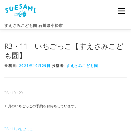
コ
ン
メニュー
テ
ン
すえさみこども園 石川県小松市
ツ
へ
ス
R3・11 いちごっこ【すえさみこど
キ
園のこと
すえさみライフ
入園案内
ニュース
ッ
も園】
プ
投稿日:
2021年10月29日
投稿者:
すえさみこども園
アクセス
お問い合わせ
R3・10・29
11月のいちごっこの予約をお待ちしています。
R3・11いちごっこ