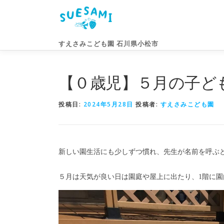
コ
ン
テ
ン
すえさみこども園 石川県小松市
ツ
へ
ス
【０歳児】５月の子ど
キ
ッ
投稿日:
2024年5月28日
投稿者:
すえさみこども園
プ
新しい園生活にも少しずつ慣れ、先生が名前を呼ぶ
５月は天気が良い日は園庭や屋上に出たり、1階に