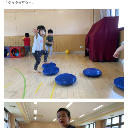
「ゆらゆらする～」