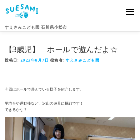
コ
ン
メニュー
テ
ン
すえさみこども園 石川県小松市
ツ
へ
ス
【3歳児】 ホールで遊んだよ☆
キ
園のこと
すえさみライフ
入園案内
ニュース
ッ
プ
投稿日:
2023年8月7日
投稿者:
すえさみこども園
アクセス
お問い合わせ
今回はホールで遊んでいる様子を紹介します。
平均台や運動棒など、沢山の遊具に挑戦です！
できるかな？