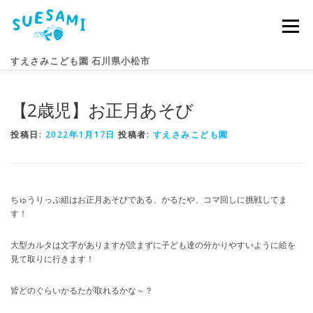
コ
ン
メニュー
テ
ン
すえさみこども園 石川県小松市
ツ
へ
ス
【2歳児】お正月あそび
キ
園のこと
すえさみライフ
入園案内
ニュース
ッ
プ
投稿日:
2022年1月17日
投稿者:
すえさみこども園
アクセス
お問い合わせ
ちゅうりっぷ組はお正月あそびである、かるたや、コマ回しに挑戦してま
す！
大型カルタは文字がありますが読まずに子ども達の分かりやすいように絵を
見て取りに行きます！
皆どのぐらいかるたが取れるかな～？