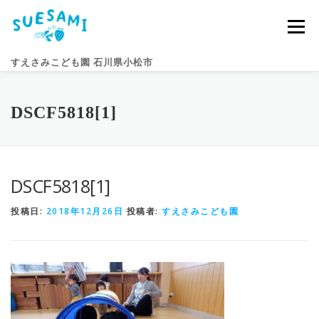
コ
ン
メニュー
テ
ン
すえさみこども園 石川県小松市
ツ
へ
ス
キ
園のこと
すえさみライフ
入園案内
ニュース
DSCF5818[1]
ッ
プ
アクセス
お問い合わせ
DSCF5818[1]
投稿日:
2018年12月26日
投稿者:
すえさみこども園