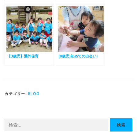
した。
【3歳児】園外保育
[0歳児]初めての出会い♪
カテゴリー:
BLOG
検
索: