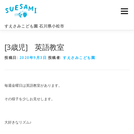
コ
ン
メニュー
テ
ン
すえさみこども園 石川県小松市
ツ
へ
ス
[3歳児] 英語教室
キ
園のこと
すえさみライフ
入園案内
ニュース
ッ
プ
投稿日:
2020年9月3日
投稿者:
すえさみこども園
アクセス
お問い合わせ
毎週金曜日は英語教室があります。
その様子を少しお見せします。
大好きなリズム♪