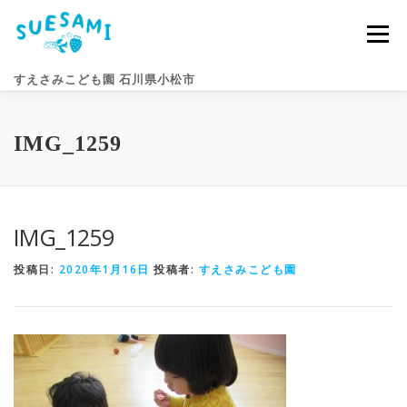
コ
ン
メニュー
テ
ン
すえさみこども園 石川県小松市
ツ
へ
ス
キ
園のこと
すえさみライフ
入園案内
ニュース
IMG_1259
ッ
プ
アクセス
お問い合わせ
IMG_1259
投稿日:
2020年1月16日
投稿者:
すえさみこども園