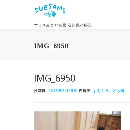
コ
ン
テ
ン
すえさみこども園 石川県小松市
ツ
へ
ス
IMG_6950
キ
ッ
プ
IMG_6950
投稿日:
2019年2月15日
投稿者:
すえさみこども園