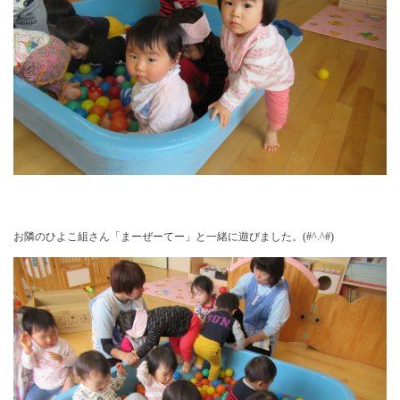
お隣のひよこ組さん「まーぜーてー」と一緒に遊びました。(#^.^#)