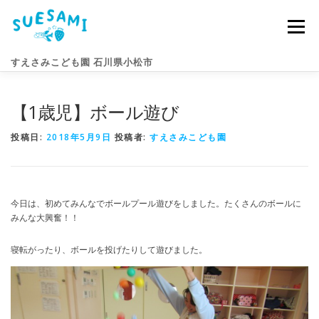
コ
ン
メニュー
テ
ン
すえさみこども園 石川県小松市
ツ
へ
ス
【1歳児】ボール遊び
キ
園のこと
すえさみライフ
入園案内
ニュース
ッ
プ
投稿日:
2018年5月9日
投稿者:
すえさみこども園
アクセス
お問い合わせ
今日は、初めてみんなでボールプール遊びをしました。たくさんのボールに
みんな大興奮！！
寝転がったり、ボールを投げたりして遊びました。