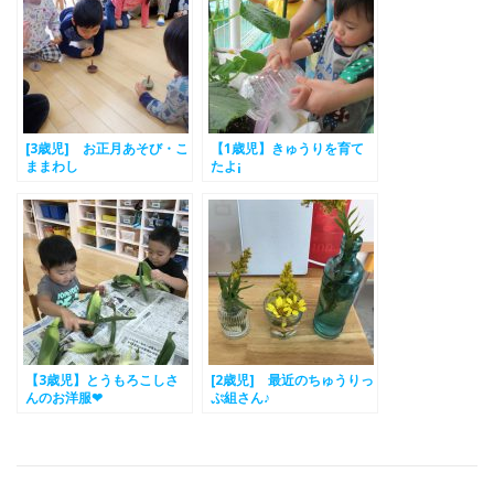
[3歳児] お正月あそび・こ
【1歳児】きゅうりを育て
ままわし
たよ¡
【3歳児】とうもろこしさ
[2歳児] 最近のちゅうりっ
んのお洋服❤
ぷ組さん♪