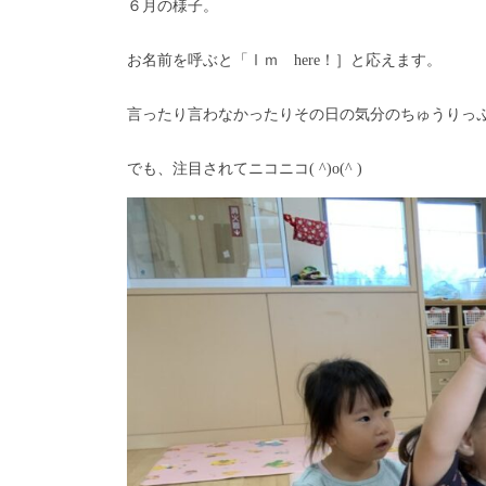
６月の様子。
お名前を呼ぶと「Ⅰｍ here！］と応えます。
言ったり言わなかったりその日の気分のちゅうりっ
でも、注目されてニコニコ( ^)o(^ )