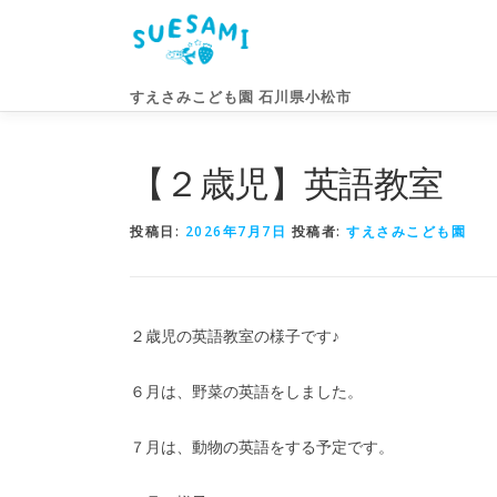
コ
ン
テ
ン
すえさみこども園 石川県小松市
ツ
へ
ス
【２歳児】英語教室
キ
ッ
投稿日:
2026年7月7日
投稿者:
すえさみこども園
プ
２歳児の英語教室の様子です♪
６月は、野菜の英語をしました。
７月は、動物の英語をする予定です。