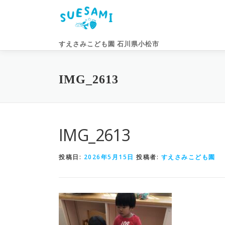
コ
ン
テ
ン
すえさみこども園 石川県小松市
ツ
へ
ス
IMG_2613
キ
ッ
プ
IMG_2613
投稿日:
2026年5月15日
投稿者:
すえさみこども園