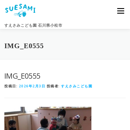
コ
ン
メニュー
テ
ン
すえさみこども園 石川県小松市
ツ
へ
ス
キ
園のこと
すえさみライフ
入園案内
ニュース
IMG_E0555
ッ
プ
アクセス
お問い合わせ
IMG_E0555
投稿日:
2026年2月3日
投稿者:
すえさみこども園