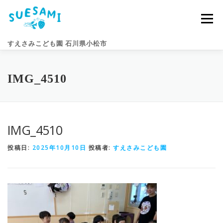
コ
ン
メニュー
テ
ン
すえさみこども園 石川県小松市
ツ
へ
ス
キ
園のこと
すえさみライフ
入園案内
ニュース
IMG_4510
ッ
プ
アクセス
お問い合わせ
IMG_4510
投稿日:
2025年10月10日
投稿者:
すえさみこども園