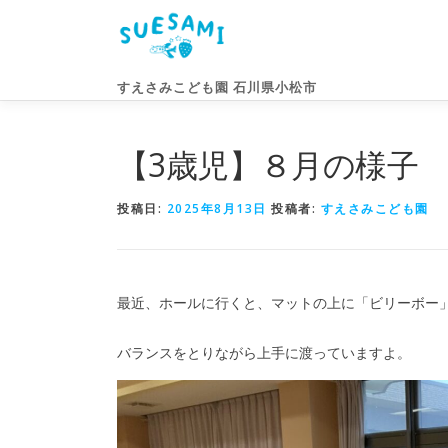
コ
ン
テ
ン
すえさみこども園 石川県小松市
ツ
へ
ス
【3歳児】８月の様子
キ
ッ
投稿日:
2025年8月13日
投稿者:
すえさみこども園
プ
最近、ホールに行くと、マットの上に「ビリーボー
バランスをとりながら上手に渡っていますよ。