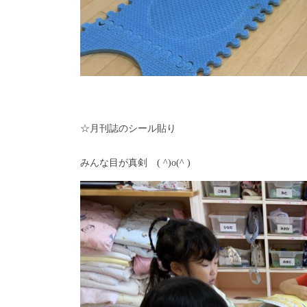
☆月刊誌のシール貼り
みんな目が真剣 ( ^)o(^ )