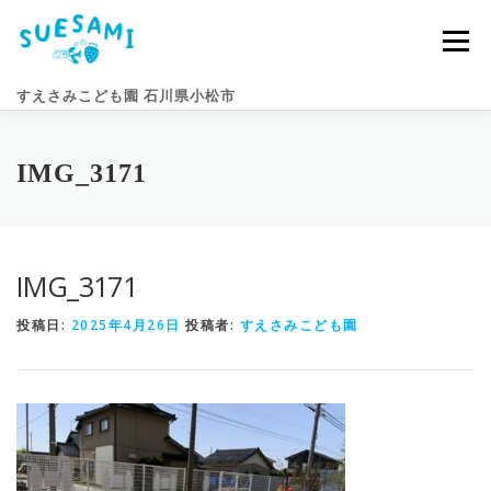
コ
ン
メニュー
テ
ン
すえさみこども園 石川県小松市
ツ
へ
ス
キ
園のこと
すえさみライフ
入園案内
ニュース
IMG_3171
ッ
プ
アクセス
お問い合わせ
IMG_3171
投稿日:
2025年4月26日
投稿者:
すえさみこども園