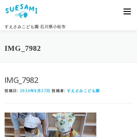
コ
ン
メニュー
テ
ン
すえさみこども園 石川県小松市
ツ
へ
ス
キ
園のこと
すえさみライフ
入園案内
ニュース
IMG_7982
ッ
プ
アクセス
お問い合わせ
IMG_7982
投稿日:
2024年8月27日
投稿者:
すえさみこども園