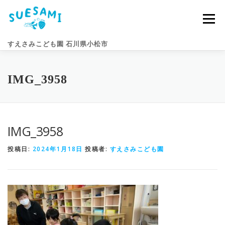
コ
ン
メニュー
テ
ン
すえさみこども園 石川県小松市
ツ
へ
ス
キ
園のこと
すえさみライフ
入園案内
ニュース
IMG_3958
ッ
プ
アクセス
お問い合わせ
IMG_3958
投稿日:
2024年1月18日
投稿者:
すえさみこども園