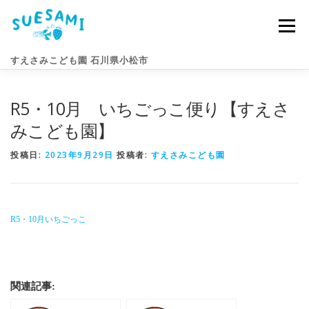
コ
ン
メニュー
テ
ン
すえさみこども園 石川県小松市
ツ
へ
ス
R5・10月 いちごっこ便り【すえさ
キ
園のこと
すえさみライフ
入園案内
ニュース
ッ
みこども園】
プ
投稿日:
2023年9月29日
投稿者:
すえさみこども園
アクセス
お問い合わせ
R5・10月いちごっこ
関連記事: