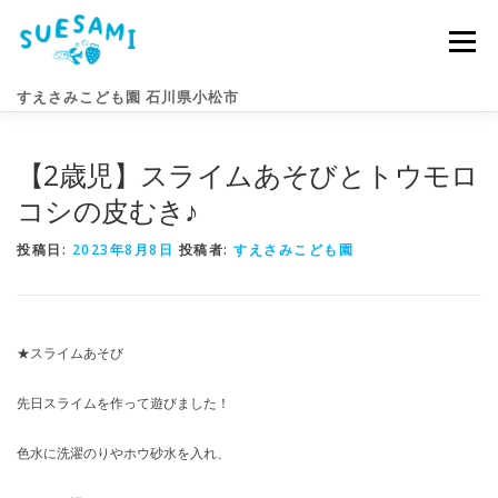
コ
ン
メニュー
テ
ン
すえさみこども園 石川県小松市
ツ
へ
ス
【2歳児】スライムあそびとトウモロ
キ
園のこと
すえさみライフ
入園案内
ニュース
ッ
コシの皮むき♪
プ
投稿日:
2023年8月8日
投稿者:
すえさみこども園
アクセス
お問い合わせ
★スライムあそび
先日スライムを作って遊びました！
色水に洗濯のりやホウ砂水を入れ、