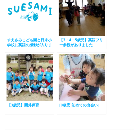
すえさみこども園と日末小
【3・4・5歳児】英語フリ
学校に英語の撮影が入りま
ー参観がありました
した。
【3歳児】園外保育
[0歳児]初めての出会い♪