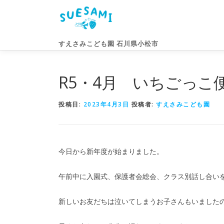
コ
ン
テ
ン
すえさみこども園 石川県小松市
ツ
へ
ス
R5・4月 いちごっ
キ
ッ
投稿日:
2023年4月3日
投稿者:
すえさみこども園
プ
今日から新年度が始まりました。
午前中に入園式、保護者会総会、クラス別話し合い
新しいお友だちは泣いてしまうお子さんもいました