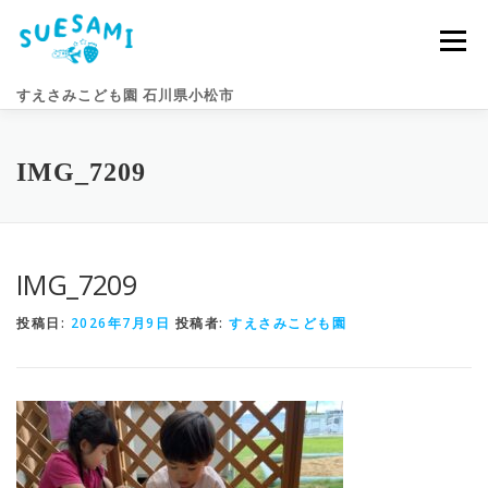
コ
ン
メニュー
テ
ン
すえさみこども園 石川県小松市
ツ
へ
ス
キ
園のこと
すえさみライフ
入園案内
ニュース
IMG_7209
ッ
プ
アクセス
お問い合わせ
IMG_7209
投稿日:
2026年7月9日
投稿者:
すえさみこども園