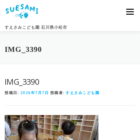
コ
ン
メニュー
テ
ン
すえさみこども園 石川県小松市
ツ
へ
ス
キ
園のこと
すえさみライフ
入園案内
ニュース
IMG_3390
ッ
プ
アクセス
お問い合わせ
IMG_3390
投稿日:
2026年7月7日
投稿者:
すえさみこども園