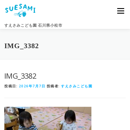
コ
ン
メニュー
テ
ン
すえさみこども園 石川県小松市
ツ
へ
ス
キ
園のこと
すえさみライフ
入園案内
ニュース
IMG_3382
ッ
プ
アクセス
お問い合わせ
IMG_3382
投稿日:
2026年7月7日
投稿者:
すえさみこども園