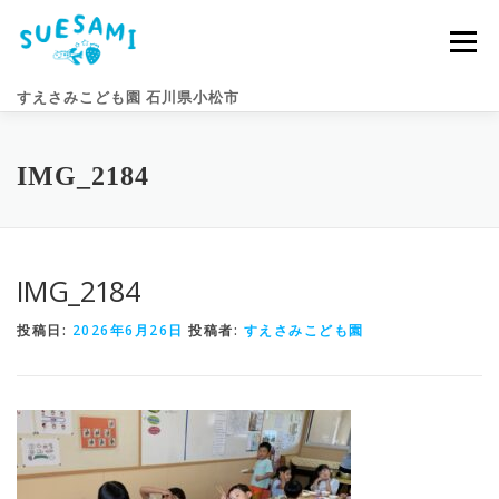
コ
ン
メニュー
テ
ン
すえさみこども園 石川県小松市
ツ
へ
ス
キ
園のこと
すえさみライフ
入園案内
ニュース
IMG_2184
ッ
プ
アクセス
お問い合わせ
IMG_2184
投稿日:
2026年6月26日
投稿者:
すえさみこども園