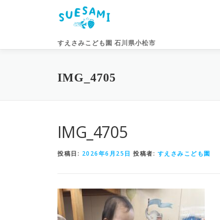
コ
ン
テ
ン
すえさみこども園 石川県小松市
ツ
へ
ス
IMG_4705
キ
ッ
プ
IMG_4705
投稿日:
2026年6月25日
投稿者:
すえさみこども園