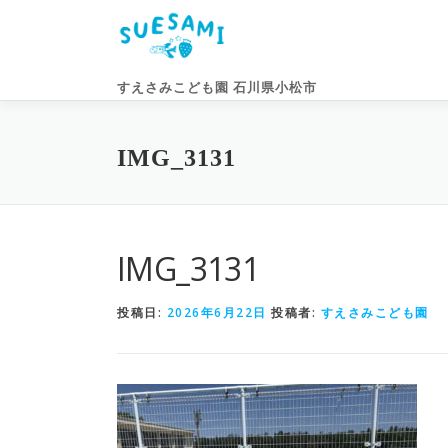
コ
ン
テ
ン
すえさみこども園 石川県小松市
ツ
へ
ス
IMG_3131
キ
ッ
プ
IMG_3131
投稿日:
2026年6月22日
投稿者:
すえさみこども園