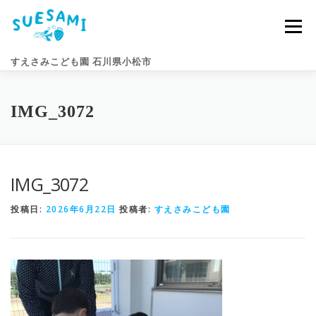
コ
ン
メニュー
テ
ン
すえさみこども園 石川県小松市
ツ
へ
ス
キ
園のこと
すえさみライフ
入園案内
ニュース
IMG_3072
ッ
プ
アクセス
お問い合わせ
IMG_3072
投稿日:
2026年6月22日
投稿者:
すえさみこども園